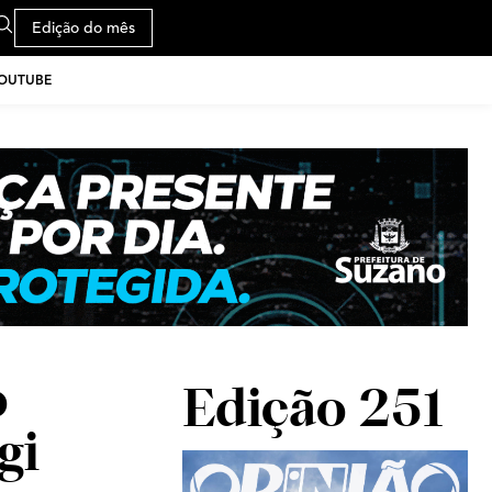
Edição do mês
YOUTUBE
o
Edição 251
gi