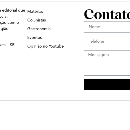
Contat
 editorial que
Matérias
cial,
Colunistas
ação com o
egião.
Gastronomia
Eventos
zes – SP,
Opinião no Youtube