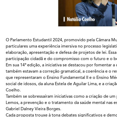
O Parlamento Estudantil 2024, promovido pela Câmara Muni
particulares uma experiência imersiva no processo legisla
elaboração, apresentação e defesa de projetos de lei. Ess
participação cidadã e do compromisso com o futuro e o be
Em sua 14ª edição, a iniciativa se destacou por fomentar a c
também estavam a correção gramatical, a coerência e o res
que representaram o Ensino Fundamental II e o Ensino Méd
social de idosos, da aluna Estela de Aguilar Lima, e a cria
Coelho.
Também se sobressaíram iniciativas como a criação de um p
Lemos, a prevenção e o tratamento da saúde mental nas esc
Gabriel Dalney Vieira Borges.
Cada proposta trouxe à tona debates significativos e demo