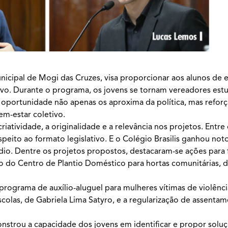
cipal de Mogi das Cruzes, visa proporcionar aos alunos de e
tivo. Durante o programa, os jovens se tornam vereadores estu
a oportunidade não apenas os aproxima da política, mas reforç
m-estar coletivo.
riatividade, a originalidade e a relevância nos projetos. Entre 
peito ao formato legislativo. E o Colégio Brasilis ganhou no
io. Dentre os projetos propostos, destacaram-se ações para 
ção do Centro de Plantio Doméstico para hortas comunitárias, d
rograma de auxílio-aluguel para mulheres vítimas de violênci
olas, de Gabriela Lima Satyro, e a regularização de assentam
nstrou a capacidade dos jovens em identificar e propor soluç