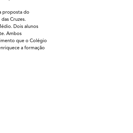
 a proposta do
 das Cruzes.
Médio. Dois alunos
nte. Ambos
timento que o Colégio
 enriquece a formação