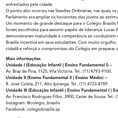
enfrentados pela cidade.
O ponto alto ocorreu nas Sessões Ordinárias, nas quais os
Parlamento era ampliar os horizontes dos jovens ao estimul
Um momento de grande destaque para o Colégio Brasilis fo
foram escolhidos para assumir papéis de liderança: Lucas
demonstraram maturidade e competência ao conduzirem os
Brasilis incentiva em seus estudantes. Com muito orgulho, 
cidadã e reforça o compromisso do Colégio em preparar ci
Mais informações
Unidade I (Educação Infantil | Ensino Fundamental I) –
Av. Braz de Pina, 1125, Vila Victória. Tel.: (11) 4793-9100.
Unidade II (Ensino Fundamental II | Ensino Médio) –
R. José Colela, 211, Alto Ipiranga. Tel.: (11) 4723-8789.
Unidade III (Educação Infantil | Ensino Fundamental I | E
Av. Francisco Rodrigues Filho, 3900, Cezar de Souza. Tel.: 
Instagram:
@colegio_brasilis
Facebook:
colegiobrasilis.sp