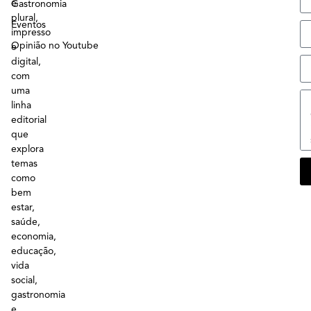
e
Gastronomia
plural,
Eventos
impresso
Opinião no Youtube
e
digital,
com
uma
linha
editorial
que
explora
temas
como
bem
estar,
saúde,
economia,
educação,
vida
social,
gastronomia
e