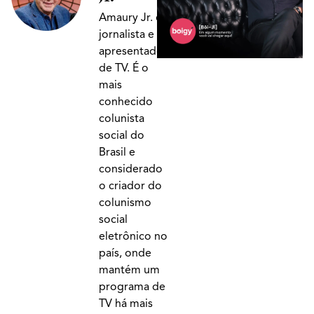
Amaury Jr. é
jornalista e
apresentador
de TV. É o
mais
conhecido
colunista
social do
Brasil e
considerado
o criador do
colunismo
social
eletrônico no
país, onde
mantém um
programa de
TV há mais