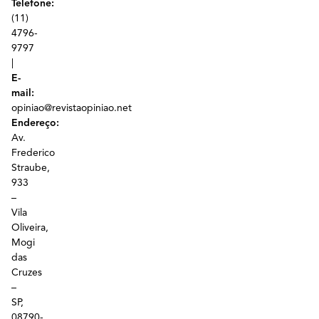
Telefone:
(11)
4796-
9797
|
E-
mail:
opiniao@revistaopiniao.net
Endereço:
Av.
Frederico
Straube,
933
–
Vila
Oliveira,
Mogi
das
Cruzes
–
SP,
08790-