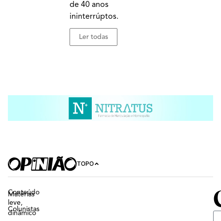
de 40 anos
ininterrúptos.
Ler todas
TOPO
Conteúdo
Matérias
leve,
Colunistas
dinâmico