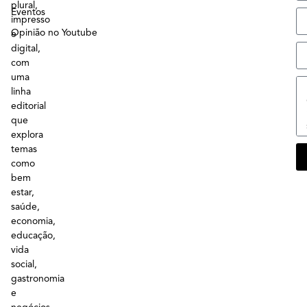
plural,
Eventos
impresso
Opinião no Youtube
e
digital,
com
uma
linha
editorial
que
explora
temas
como
bem
estar,
saúde,
economia,
educação,
vida
social,
gastronomia
e