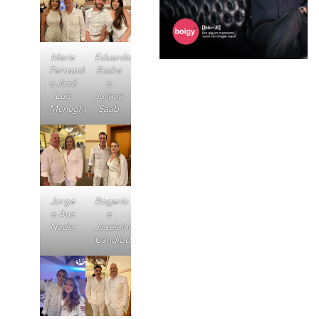
Maria
Eduardo
Fernanda
Ruske
e José
e
Luiz
Juliana
Meneghel
Saab
Jorge
Rogerio
e Ana
e
Nader
Joselaine
Candiotti