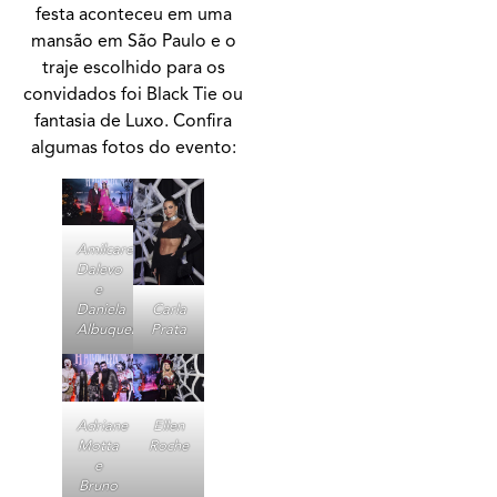
festa aconteceu em uma
mansão em São Paulo e o
traje escolhido para os
convidados foi Black Tie ou
fantasia de Luxo. Confira
algumas fotos do evento:
Amilcare
Dalevo
e
Carla
Daniela
Prata
Albuquerque
Adriane
Ellen
Motta
Roche
e
Bruno