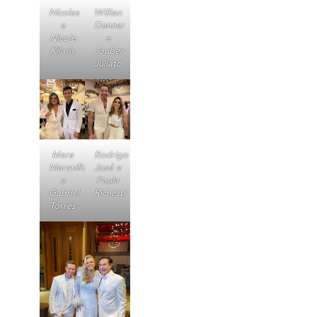
Nícolas
Willian
e
Denner
Nicole
e
Kílaris
Jouber
Juliato
Mara
Rodrigo
Maravilha
José e
e
Paula
Gabriel
Richetti
Torres