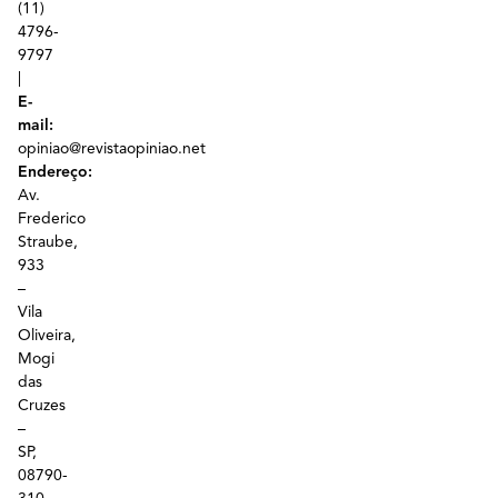
(11)
4796-
9797
|
E-
mail:
opiniao@revistaopiniao.net
Endereço:
Av.
Frederico
Straube,
933
–
Vila
Oliveira,
Mogi
das
Cruzes
–
SP,
08790-