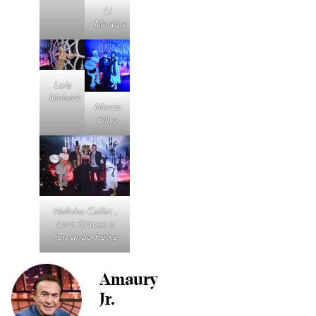
Li
Martins
Lola
Melnick
Marco
Oliva
Helinho Calfat ,
Lara Krause e
Fernando Peixe
Amaury
Jr.