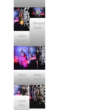
Talamo
Fernanda
Keulla
Fabio
Arruda
Giani
Helen
Albertoni
Ganzaroli
Laura
Wie