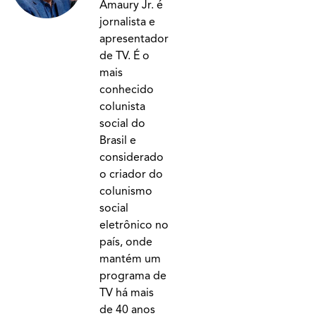
Amaury Jr. é
jornalista e
apresentador
de TV. É o
mais
conhecido
colunista
social do
Brasil e
considerado
o criador do
colunismo
social
eletrônico no
país, onde
mantém um
programa de
TV há mais
de 40 anos