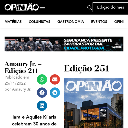
Edição do mês
MATÉRIAS
COLUNISTAS
GASTRONOMIA
EVENTOS
OPINIÃ
Amaury Jr. –
Edição 251
Edição 211
Publicado em
25/11/2022
por
Amaury Jr.
Iara e Aquiles Kílaris
celebram 30 anos de