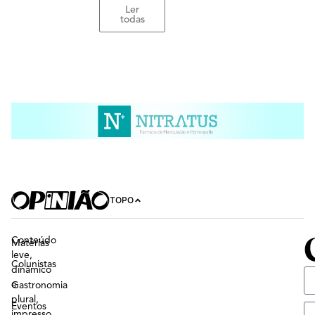
Ler
todas
TOPO
Conteúdo
Matérias
leve,
Colunistas
dinâmico
e
Gastronomia
plural,
Eventos
impresso