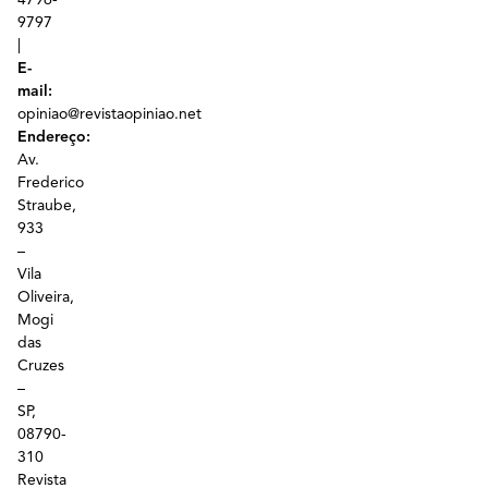
9797
|
E-
mail:
opiniao@revistaopiniao.net
Endereço:
Av.
Frederico
Straube,
933
–
Vila
Oliveira,
Mogi
das
Cruzes
–
SP,
08790-
310
Revista