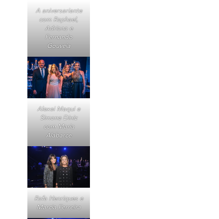
A aniversariante
com Raphael,
Adriana e
Fernando
Gouveia
Alexei Maqui e
Simone Diniz
com Maria
Alabarce
Rafa Henriques e
Marcia Ferreira