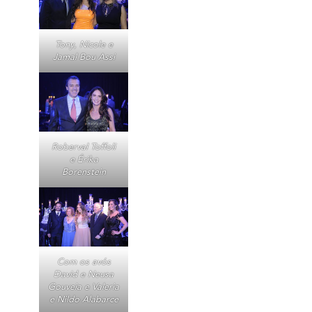
Tony, Nicole e
Jamal Bou Assi
Roberval Toffoli
e Érika
Borenstein
Com os avós
David e Neusa
Gouveia e Valeria
e Nildo Alabarce