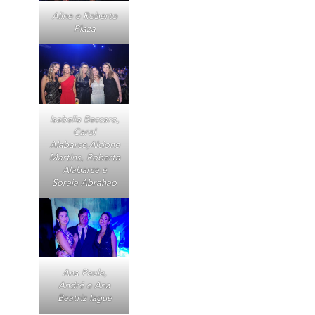
Aline e Roberto
Plaza
Isabella Beccaro,
Carol
Alabarce,Alcione
Martins, Roberta
Alabarce e
Soraia Abrahao
Ana Paula,
André e Ana
Beatriz Iague