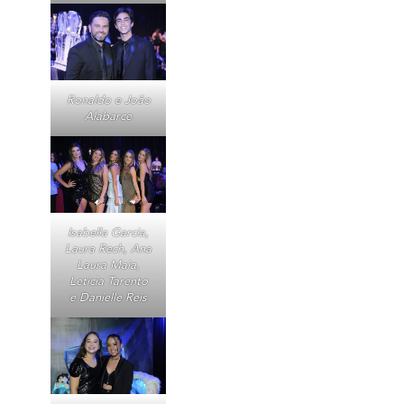
Ronaldo e João
Alabarce
Isabella Garcia,
Laura Rech, Ana
Laura Maia,
Leticia Tarento
e Danielle Reis