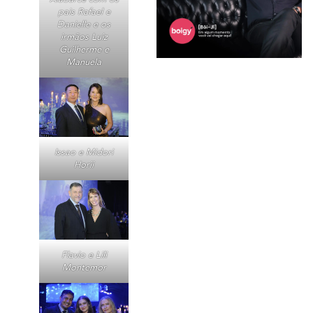
pais Rafael e
Danielle e os
irmãos Luiz
Guilherme e
Manuela
Issao e Midori
Horii
Flavio e Lili
Montemor