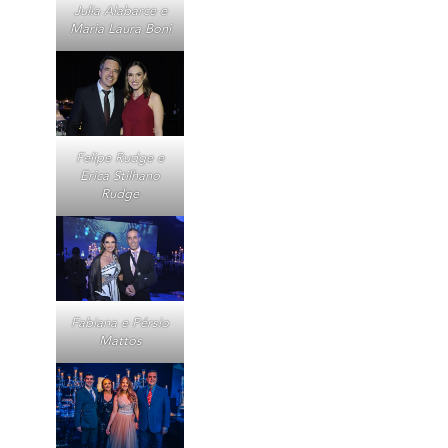
Julia Alabarce e
Maria Laura Boni
Felipe Rudge e
Erica Stilhano
Rudge
Fabiana e Pérsio
Mattos