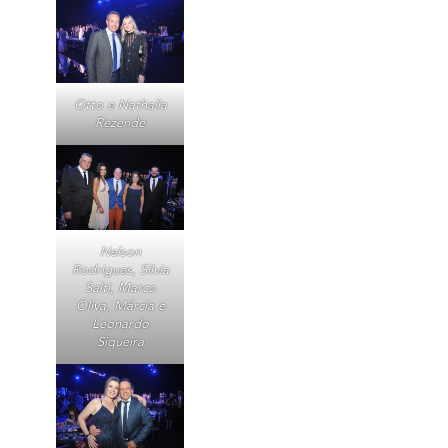
Otto e Nathalia
Rezende
Nelson
Rodrigues, Silvia
Salti, Marco
Oliva, Márcia e
Leonardo
Siqueira