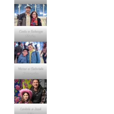
Cadu e Solange
Marins
Victor e Gabriela
Fernandes
Lavinia e José
Dias