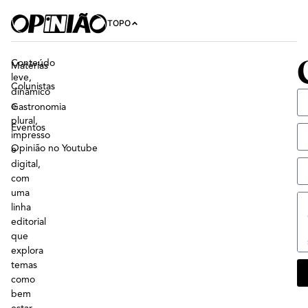
TOPO
Conteúdo
Matérias
leve,
Colunistas
dinâmico
e
Gastronomia
plural,
Eventos
impresso
Opinião no Youtube
e
digital,
com
uma
linha
editorial
que
explora
temas
como
bem