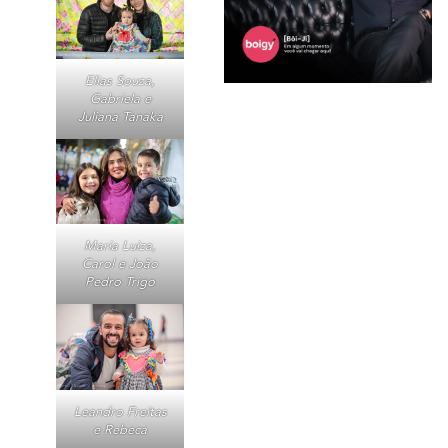
Elias Souza,
Gabriela e
Juliana Tanaka
Maria Luiza,
Carol e João
Pedro Trigo
Leandro Freitas
e Rebeca