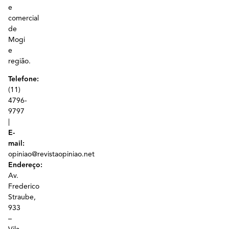
e
comercial
de
Mogi
e
região.
Telefone:
(11)
4796-
9797
|
E-
mail:
opiniao@revistaopiniao.net
Endereço:
Av.
Frederico
Straube,
933
–