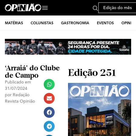
Edição do mês
MATÉRIAS
COLUNISTAS
GASTRONOMIA
EVENTOS
OPINIÃ
‘Arraiá’ do Clube
Edição 251
de Campo
Publicado em
31/07/2024
por
Redação
Revista Opinião