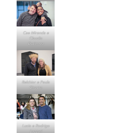
Cae Miranda e
Claudia
Gutierrez
Belchior e Paula
Girotto
Lucia e Rodrigo
Lazzuri