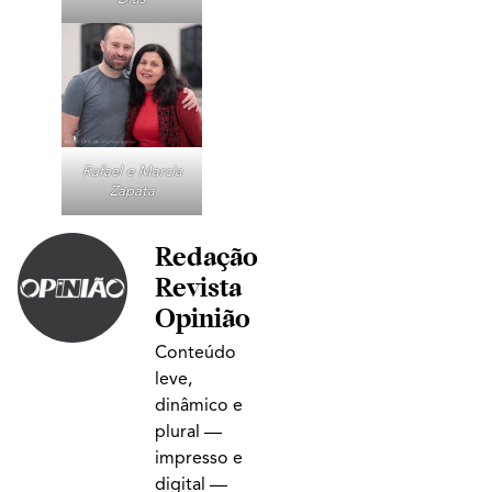
Rafael e Marcia
Zapata
Redação
Revista
Opinião
Conteúdo
leve,
dinâmico e
plural —
impresso e
digital —