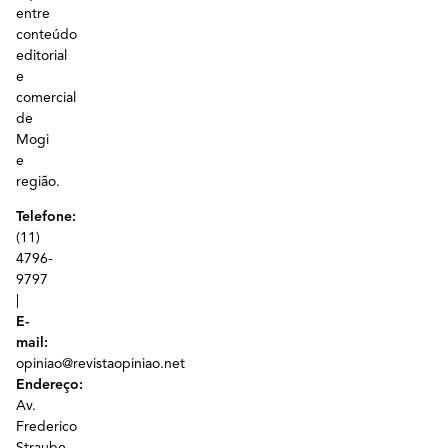
entre
conteúdo
editorial
e
comercial
de
Mogi
e
região.
Telefone:
(11)
4796-
9797
|
E-
mail:
opiniao@revistaopiniao.net
Endereço:
Av.
Frederico
Straube,