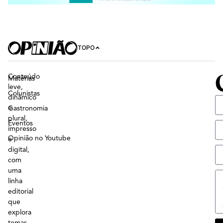
TOPO
Conteúdo
Matérias
leve,
Colunistas
dinâmico
e
Gastronomia
plural,
Eventos
impresso
Opinião no Youtube
e
digital,
com
uma
linha
editorial
que
explora
temas