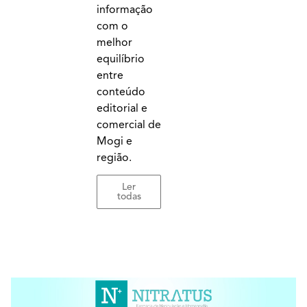
informação
com o
melhor
equilíbrio
entre
conteúdo
editorial e
comercial de
Mogi e
região.
Ler
todas