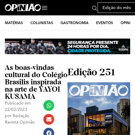
Edição do mês
MATÉRIAS
COLUNISTAS
GASTRONOMIA
EVENTOS
OPINIÃ
As boas-vindas
Edição 251
cultural do Colégio
Brasilis inspirada
na arte de YAYOI
KUSAMA
Publicado em
22/02/2023
por
Redação
Revista Opinião