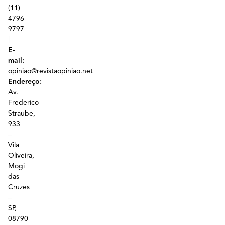
(11)
4796-
9797
|
E-
mail:
opiniao@revistaopiniao.net
Endereço:
Av.
Frederico
Straube,
933
–
Vila
Oliveira,
Mogi
das
Cruzes
–
SP,
08790-