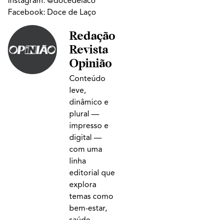
Instagram:
@docedelaco
Facebook:
Doce de Laço
Redação
Revista
Opinião
Conteúdo
leve,
dinâmico e
plural —
impresso e
digital —
com uma
linha
editorial que
explora
temas como
bem-estar,