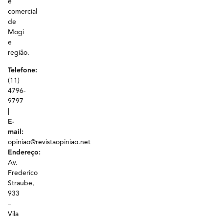
e
comercial
de
Mogi
e
região.
Telefone:
(11)
4796-
9797
|
E-
mail:
opiniao@revistaopiniao.net
Endereço:
Av.
Frederico
Straube,
933
–
Vila