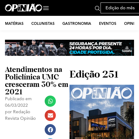
Edição do mês
MATÉRIAS
COLUNISTAS
GASTRONOMIA
EVENTOS
OPINIÃ
Atendimentos na
Edição 251
Policlínica UMC
cresceram 30% em
2021
Publicado em
06/03/2022
por
Redação
Revista Opinião