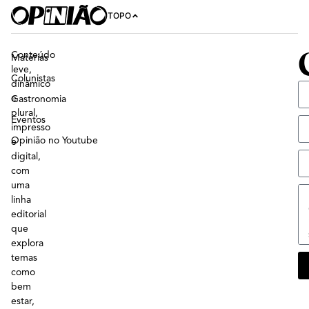
TOPO
Conteúdo
Matérias
leve,
Colunistas
dinâmico
e
Gastronomia
plural,
Eventos
impresso
Opinião no Youtube
e
digital,
com
uma
linha
editorial
que
explora
temas
como
bem
estar,