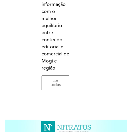
informação
com o
melhor
equilíbrio
entre
conteúdo
editorial e
comercial de
Mogi e
região.
Ler
todas