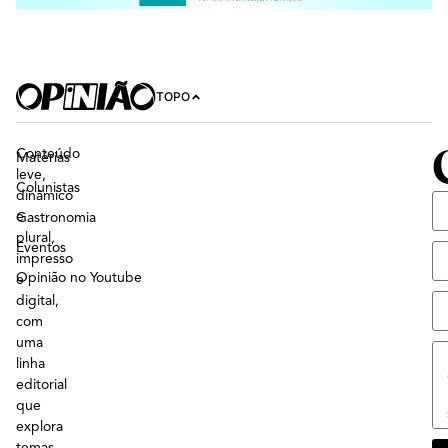
TOPO
Conteúdo
Matérias
leve,
Colunistas
dinâmico
e
Gastronomia
plural,
Eventos
impresso
Opinião no Youtube
e
digital,
com
uma
linha
editorial
que
explora
temas