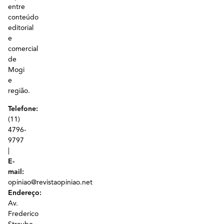
entre
conteúdo
editorial
e
comercial
de
Mogi
e
região.
Telefone:
(11)
4796-
9797
|
E-
mail:
opiniao@revistaopiniao.net
Endereço:
Av.
Frederico