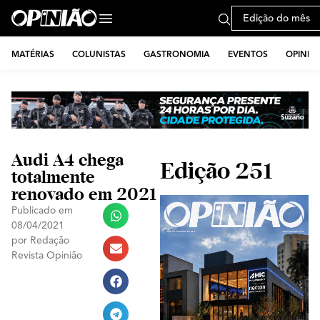
Edição do mês
MATÉRIAS
COLUNISTAS
GASTRONOMIA
EVENTOS
OPINIÃ
Audi A4 chega
Edição 251
totalmente
renovado em 2021
Publicado em
08/04/2021
por
Redação
Revista Opinião