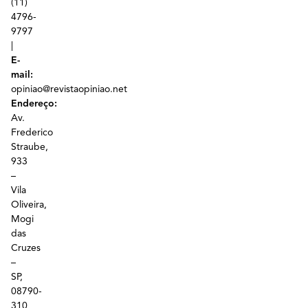
(11)
4796-
9797
|
E-
mail:
opiniao@revistaopiniao.net
Endereço:
Av.
Frederico
Straube,
933
–
Vila
Oliveira,
Mogi
das
Cruzes
–
SP,
08790-
310