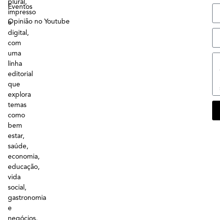
plural,
Eventos
impresso
Opinião no Youtube
e
digital,
com
uma
linha
editorial
que
explora
temas
como
bem
estar,
saúde,
economia,
educação,
vida
social,
gastronomia
e
negócios.