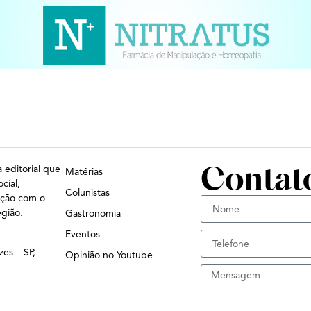
Contat
 editorial que
Matérias
cial,
Colunistas
ação com o
egião.
Gastronomia
Eventos
zes – SP,
Opinião no Youtube