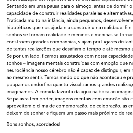
Sentando em uma pausa para o almoço, antes de dormir ou 
capacidade de construir realidades paralelas e alternativa
Praticada muito na infância, ainda pequenos, desenvolvemo
hipotéticos que nos ajudam a construir uma realidade. Em 
sonhos se tornam realidade e meninos e meninas se torn
constroem grandes companhias, viajam pra lugares distante
de tantas realizações que desafiam o tempo e até mesmo 
Se por um lado, ficamos assustados com nossa capacidade 
sonhos – imagens mentais construídas com emoção que nos
neurociência nosso cérebro não é capaz de distinguir, em 
ao mesmo sentir. Temos medo do que não aconteceu e pr
poupamos endorfina quanto visualizamos grandes realizaç
imaginamos. A comida favorita da água na boca ao imagi
Se palavra tem poder, imagens mentais com emoção são ca
aproveitem o clima de comemoração, de celebração, as en
deixem de sonhar e fiquem um passo mais próximo de reali
Bons sonhos, acordados!