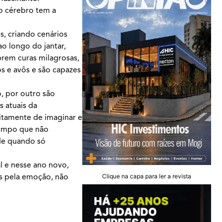
o cérebro tem a
s, criando cenários
o longo do jantar,
rem curas milagrosas,
s e avôs e são capazes
, por outro são
 atuais da
nitamente de imaginar e
tempo que não
de quando só
l e nesse ano novo,
os pela emoção, não
Clique na capa para ler a revista