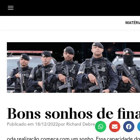
MATÉRI
Bons sonhos de fin
Publicado em
18/12/2022
por
Richard Debre
oda realização começa com um sonho. Essa capacidade do 