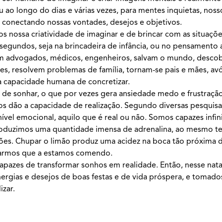
ao longo do dias e várias vezes, para mentes inquietas, noss
s, conectando nossas vontades, desejos e objetivos.
s nossa criatividade de imaginar e de brincar com as situaçõe
segundos, seja na brincadeira de infância, ou no pensamento a
am advogados, médicos, engenheiros, salvam o mundo, descob
s, resolvem problemas de família, tornam-se pais e mães, avó
a capacidade humana de concretizar.
de sonhar, o que por vezes gera ansiedade medo e frustração
 dão a capacidade de realização. Segundo diversas pesquisas
nível emocional, aquilo que é real ou não. Somos capazes infi
oduzimos uma quantidade imensa de adrenalina, ao mesmo 
ões. Chupar o limão produz uma acidez na boca tão próxima 
narmos que a estamos comendo.
pazes de transformar sonhos em realidade. Então, nesse nata
ergias e desejos de boas festas e de vida próspera, e tomad
zar.