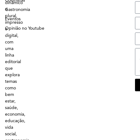
Colunistas
dinâmico
e
Gastronomia
plural,
Eventos
impresso
Opinião no Youtube
e
digital,
com
uma
linha
editorial
que
explora
temas
como
bem
estar,
saúde,
economia,
educação,
vida
social,