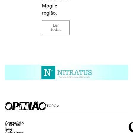
Mogi e
região.
Ler
todas
TOPO
Conteúdo
Matérias
leve,