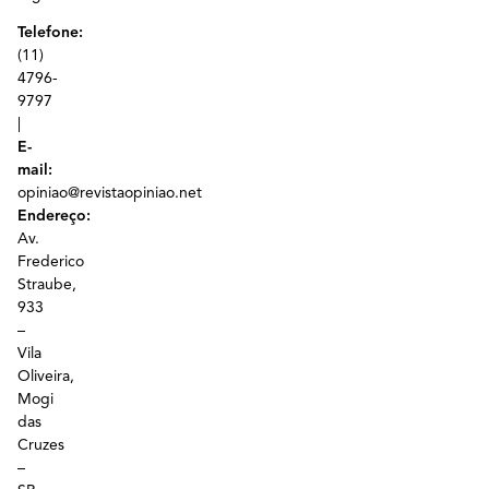
Telefone:
(11)
4796-
9797
|
E-
mail:
opiniao@revistaopiniao.net
Endereço:
Av.
Frederico
Straube,
933
–
Vila
Oliveira,
Mogi
das
Cruzes
–