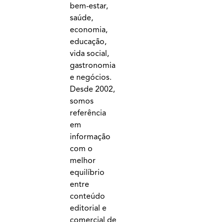
bem-estar,
saúde,
economia,
educação,
vida social,
gastronomia
e negócios.
Desde 2002,
somos
referência
em
informação
com o
melhor
equilíbrio
entre
conteúdo
editorial e
comercial de