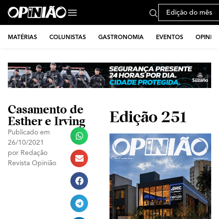
Edição do mês
MATÉRIAS
COLUNISTAS
GASTRONOMIA
EVENTOS
OPINIÃ
Casamento de
Edição 251
Esther e Irving
Publicado em
26/10/2021
por
Redação
Revista Opinião