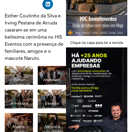
Esther Coutinho da Silva e
Irving Pestana de Arruda
casaram-se em uma
belíssima cerimônia no HIS
Clique na capa para ler a revista
Eventos com a presença de
familiares, amigos e o
mascote Naruto.
Esther
Anderson,
Coutinho da
Larissa,
Silva e Irving
Catarina,
Pestana de
Laura, Irving,
Arruda
Esther,
Arminda e
Evandro
Bruna,
Oswaldo
Damasceno,
Guilherme,
Coutinho
Alipio, João,
Joana e
com os
Esther, Irving
Isabela
noivos
e Rosa
Mylene,
Naruto e
Bruno,
João Godoy