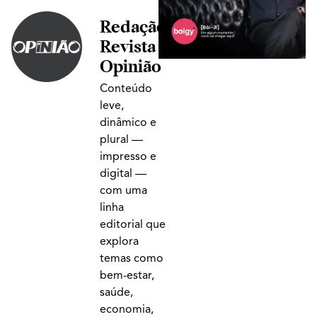
Marco,
Redação
Lucas,
Rafael,
Revista
Esther,
Fabrizio,
Opinião
Irving, Luigi,
Tauany,
Conteúdo
Victor,
leve,
Marcela,
Carina,
dinâmico e
Leonardo e
plural —
Paula
impresso e
digital —
com uma
linha
editorial que
explora
temas como
bem-estar,
saúde,
economia,