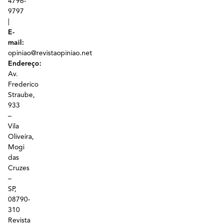
4796-
9797
|
E-
mail:
opiniao@revistaopiniao.net
Endereço:
Av.
Frederico
Straube,
933
–
Vila
Oliveira,
Mogi
das
Cruzes
–
SP,
08790-
310
Revista