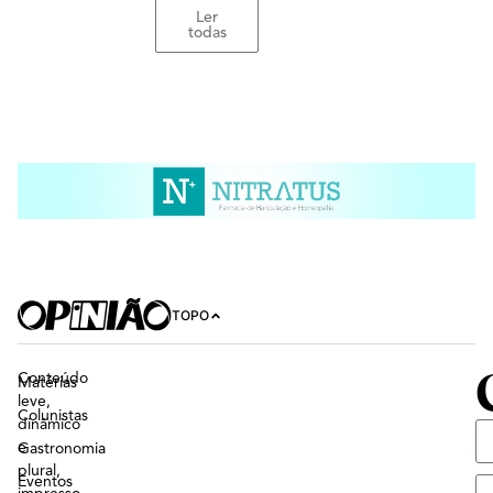
Ler
todas
TOPO
Conteúdo
Matérias
leve,
Colunistas
dinâmico
e
Gastronomia
plural,
Eventos