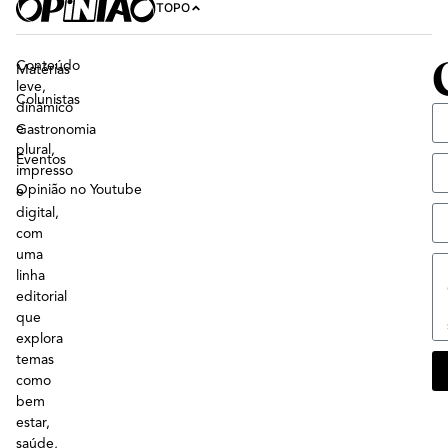
TOPO
Conteúdo
Matérias
leve,
Colunistas
dinâmico
e
Gastronomia
plural,
Eventos
impresso
Opinião no Youtube
e
digital,
com
uma
linha
editorial
que
explora
temas
como
bem
estar,
saúde,