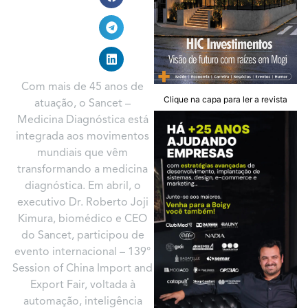
Com mais de 45 anos de
Clique na capa para ler a revista
atuação, o Sancet –
Medicina Diagnóstica está
integrada aos movimentos
mundiais que vêm
transformando a medicina
diagnóstica. Em abril, o
executivo Dr. Roberto Joji
Kimura, biomédico e CEO
do Sancet, participou de
evento internacional – 139°
Session of China Import and
Export Fair, voltada à
automação, inteligência