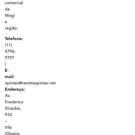
comercial
de
Mogi
e
região.
Telefone:
(11)
4796-
9797
|
E-
mail:
opiniao@revistaopiniao.net
Endereço:
Av.
Frederico
Straube,
933
–
Vila
Oliveira,