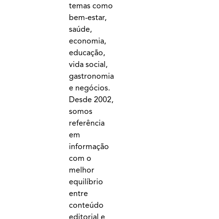
temas como
bem-estar,
saúde,
economia,
educação,
vida social,
gastronomia
e negócios.
Desde 2002,
somos
referência
em
informação
com o
melhor
equilíbrio
entre
conteúdo
editorial e