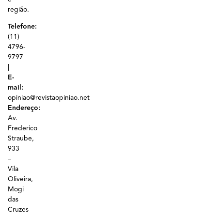
região.
Telefone:
(11)
4796-
9797
|
E-
mail:
opiniao@revistaopiniao.net
Endereço:
Av.
Frederico
Straube,
933
–
Vila
Oliveira,
Mogi
das
Cruzes