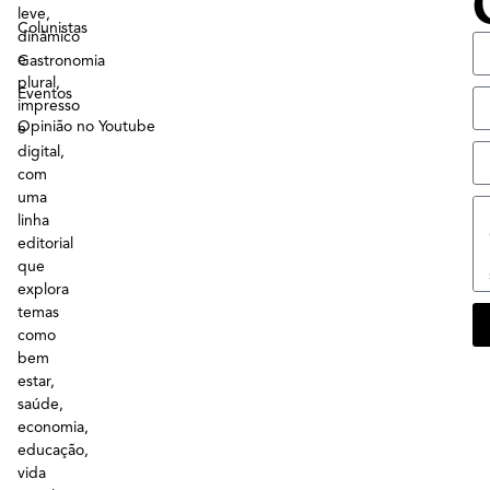
leve,
Colunistas
dinâmico
e
Gastronomia
plural,
Eventos
impresso
Opinião no Youtube
e
digital,
com
uma
linha
editorial
que
explora
temas
como
bem
estar,
saúde,
economia,
educação,
vida