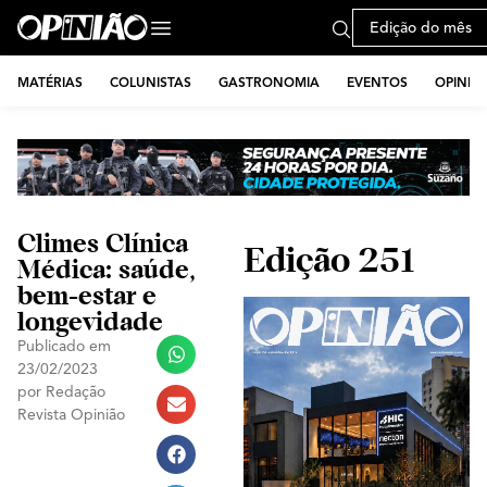
Edição do mês
MATÉRIAS
COLUNISTAS
GASTRONOMIA
EVENTOS
OPINIÃ
Climes Clínica
Edição 251
Médica: saúde,
bem-estar e
longevidade
Publicado em
23/02/2023
por
Redação
Revista Opinião