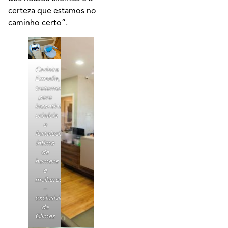
certeza que estamos no
caminho certo”.
Cadeira
Emsella,
tratamento
para
incontinência
urinária
e
fortalecimento
íntimo
de
homens
e
mulheres
–
exclusividade
da
Climes