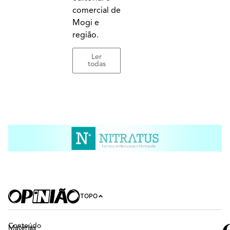
comercial de
Mogi e
região.
Ler
todas
TOPO
Conteúdo
Matérias