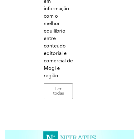
em
informação
com o
melhor
equilíbrio
entre
conteúdo
editorial e
comercial de
Mogi e
região.
Ler
todas