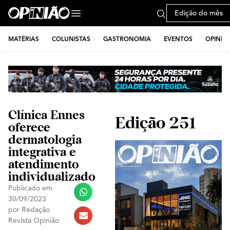
Edição do mês
MATÉRIAS
COLUNISTAS
GASTRONOMIA
EVENTOS
OPINIÃ
Clínica Ennes
Edição 251
oferece
dermatologia
integrativa e
atendimento
individualizado
Publicado em
30/09/2023
por
Redação
Revista Opinião