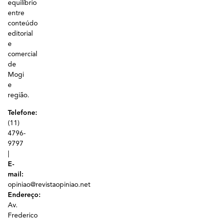
equilíbrio
entre
conteúdo
editorial
e
comercial
de
Mogi
e
região.
Telefone:
(11)
4796-
9797
|
E-
mail:
opiniao@revistaopiniao.net
Endereço:
Av.
Frederico