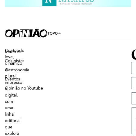
TOPO
Conteúdo
Matérias
leve,
Colunistas
dinâmico
e
Gastronomia
plural,
Eventos
impresso
Opinião no Youtube
e
digital,
com
uma
linha
editorial
que
explora