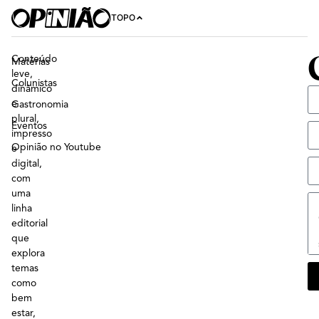
TOPO
Conteúdo
Matérias
leve,
Colunistas
dinâmico
e
Gastronomia
plural,
Eventos
impresso
Opinião no Youtube
e
digital,
com
uma
linha
editorial
que
explora
temas
como
bem
estar,