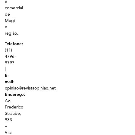
e
comercial
de
Mogi
e
região.
Telefone:
(11)
4796-
9797
|
E-
mail:
opiniao@revistaopiniao.net
Endereço:
Av.
Frederico
Straube,
933
–
Vila