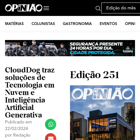
Edição do mês
MATÉRIAS
COLUNISTAS
GASTRONOMIA
EVENTOS
OPINIÃ
CloudDog traz
Edição 251
soluções de
Tecnologia em
Nuvem e
Inteligência
Artificial
Generativa
Publicado em
22/02/2024
por
Redação