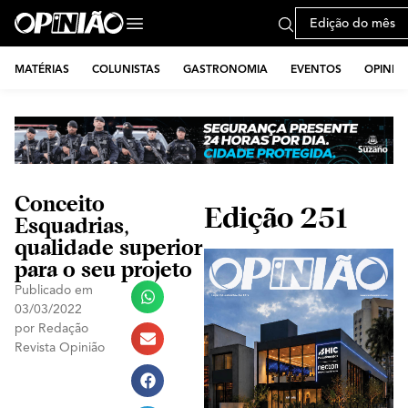
Edição do mês
MATÉRIAS
COLUNISTAS
GASTRONOMIA
EVENTOS
OPINIÃ
Conceito
Edição 251
Esquadrias,
qualidade superior
para o seu projeto
Publicado em
03/03/2022
por
Redação
Revista Opinião