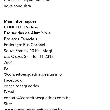
Conceito Esquadrias, uma
nova conquista.
Mais informações:
CONCEITO Vidros,
Esquadrias de Alumínio e
Projetos Especiais
Endereço: Rua Coronel
Souza Franco, 1310 – Mogi
das Cruzes SP – Tel.
11 2312-
7604
IG
@
conceitoesquadriasdealuminio
Facebook:
conceitoesquadrias
E-mail:
contato@conceitoesquadrias.com.br
Site:
www.conceitoesquadrias.com.br