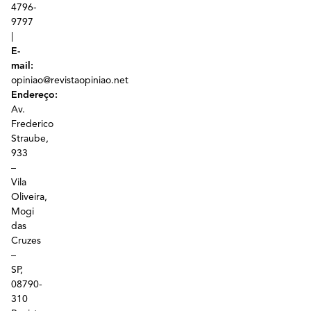
4796-
9797
|
E-
mail:
opiniao@revistaopiniao.net
Endereço:
Av.
Frederico
Straube,
933
–
Vila
Oliveira,
Mogi
das
Cruzes
–
SP,
08790-
310