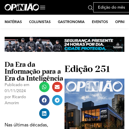
Edição do mês
MATÉRIAS
COLUNISTAS
GASTRONOMIA
EVENTOS
OPINIÃ
Da Era da
Edição 251
Informação para a
Era da Inteligência
Publicado em
01/11/2024
por
Ricardo
Amorim
Nas últimas décadas,