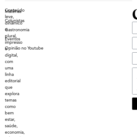
Conteúdo
Matérias
leve,
Colunistas
dinâmico
e
Gastronomia
plural,
Eventos
impresso
Opinião no Youtube
e
digital,
com
uma
linha
editorial
que
explora
temas
como
bem
estar,
saúde,
economia,