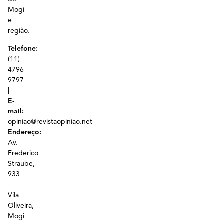
Mogi
e
região.
Telefone:
(11)
4796-
9797
|
E-
mail:
opiniao@revistaopiniao.net
Endereço:
Av.
Frederico
Straube,
933
–
Vila
Oliveira,
Mogi