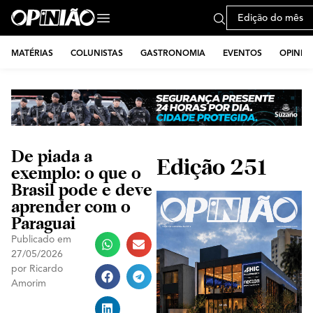
Edição do mês
MATÉRIAS
COLUNISTAS
GASTRONOMIA
EVENTOS
OPINIÃ
De piada a
Edição 251
exemplo: o que o
Brasil pode e deve
aprender com o
Paraguai
Publicado em
27/05/2026
por
Ricardo
Amorim