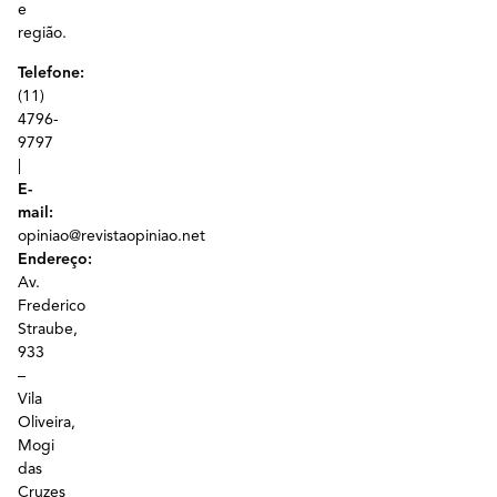
e
região.
Telefone:
(11)
4796-
9797
|
E-
mail:
opiniao@revistaopiniao.net
Endereço:
Av.
Frederico
Straube,
933
–
Vila
Oliveira,
Mogi
das
Cruzes