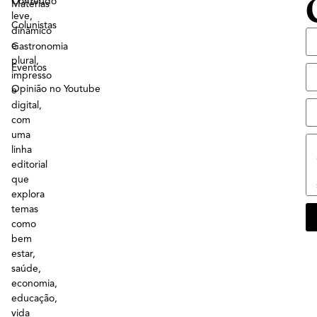
Conteúdo
Matérias
leve,
Colunistas
dinâmico
e
Gastronomia
plural,
Eventos
impresso
Opinião no Youtube
e
digital,
com
uma
linha
editorial
que
explora
temas
como
bem
estar,
saúde,
economia,
educação,
vida