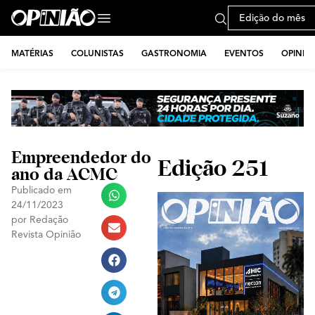
Edição do mês
MATÉRIAS
COLUNISTAS
GASTRONOMIA
EVENTOS
OPINIÃ
Empreendedor do
Edição 251
ano da ACMC
Publicado em
24/11/2023
por
Redação
Revista Opinião