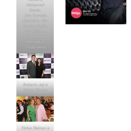
Mohamad
Saada,
Ana Graziela
Monteiro, Rita
Pozzan Foglia,
Lina Hillman,
Marisa Shibata e
Hermawan
Tirtaprawita
Roberto Joji e
Karina Kimura
Fádua Sleiman e