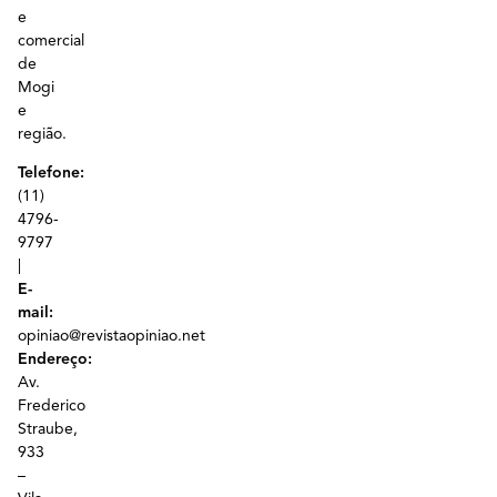
e
comercial
de
Mogi
e
região.
Telefone:
(11)
4796-
9797
|
E-
mail:
opiniao@revistaopiniao.net
Endereço:
Av.
Frederico
Straube,
933
–