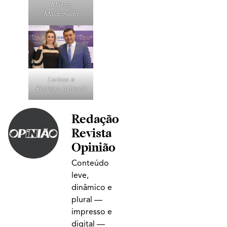
Márcio
Maldonado
Larissa e
Rodrigo Ashiuchi
Redação
Revista
Opinião
Conteúdo
leve,
dinâmico e
plural —
impresso e
digital —