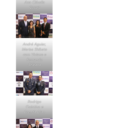
Ana Cláudia
Cotait
André Aguiar,
Marisa Shibata
com Viviane e
Fernando
Shibata
Rodrigo
Quintino e
Brenda Dias