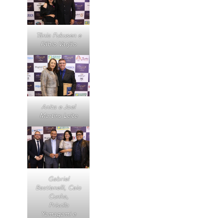
Tânia Fukusen e
Fábio Varjão
Anita e Joel
Martins Leite
Gabriel
Bastianelli, Caio
Cunha,
Priscila
Yamagami e