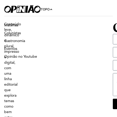
TOPO
Conteúdo
Matérias
leve,
Colunistas
dinâmico
e
Gastronomia
plural,
Eventos
impresso
Opinião no Youtube
e
digital,
com
uma
linha
editorial
que
explora
temas
como
bem