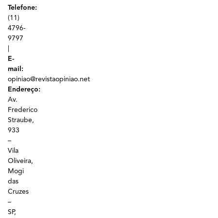
Telefone:
(11)
4796-
9797
|
E-
mail:
opiniao@revistaopiniao.net
Endereço:
Av.
Frederico
Straube,
933
–
Vila
Oliveira,
Mogi
das
Cruzes
–
SP,