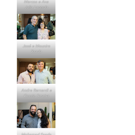
Marcos e Ana
Julia Lacerda
José e Mounira
Saada
Andre Bernardi e
Cassio Saraiva
Mohamad Saada