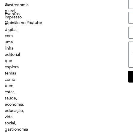
e
Gastronomia
plural,
Eventos
impresso
Opinião no Youtube
e
digital,
com
uma
linha
editorial
que
explora
temas
como
bem
estar,
saúde,
economia,
educação,
vida
social,
gastronomia