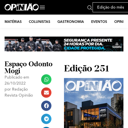
Edição do mês
MATÉRIAS
COLUNISTAS
GASTRONOMIA
EVENTOS
OPINIÃ
Espaço Odonto
Edição 251
Mogi
Publicado em
26/10/2022
por
Redação
Revista Opinião