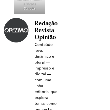
e Viviane
Carvalho
Redação
Revista
Opinião
Conteúdo
leve,
dinâmico e
plural —
impresso e
digital —
com uma
linha
editorial que
explora
temas como
bem-estar,