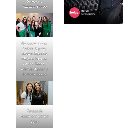
Samara e
Tamima Saada
Fernanda Lapa,
Letícia Aguiar,
Tabata Siqueira,
Mayara Santos,
Larine Saada,
Marília Aguiar e
Samara Saada
Fernanda
Rosario e Cerise
Lima