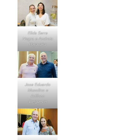
Elida Serra
Negra e Andraia
Hayasaka
Jose Eduardo
Musolino e
Adilson
Bergantin