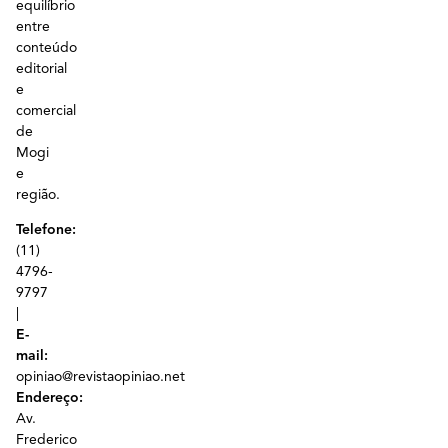
equilíbrio
entre
conteúdo
editorial
e
comercial
de
Mogi
e
região.
Telefone:
(11)
4796-
9797
|
E-
mail:
opiniao@revistaopiniao.net
Endereço:
Av.
Frederico