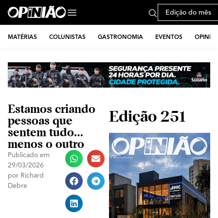
Edição do mês
MATÉRIAS
COLUNISTAS
GASTRONOMIA
EVENTOS
OPINIÃ
Estamos criando
Edição 251
pessoas que
sentem tudo…
menos o outro
Publicado em
29/03/2026
por
Richard
Debre