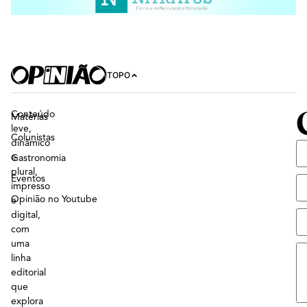
TOPO
Conteúdo
Matérias
leve,
Colunistas
dinâmico
e
Gastronomia
plural,
Eventos
impresso
Opinião no Youtube
e
digital,
com
uma
linha
editorial
que
explora