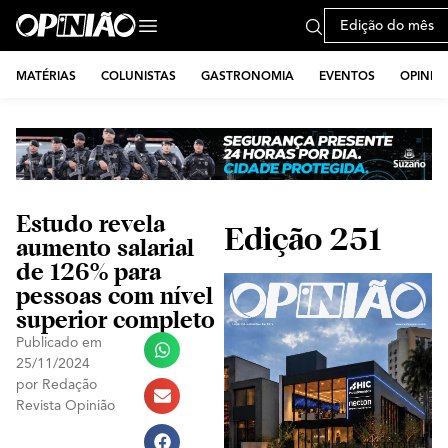
Edição do mês
MATÉRIAS
COLUNISTAS
GASTRONOMIA
EVENTOS
OPINIÃ
Estudo revela
Edição 251
aumento salarial
de 126% para
pessoas com nível
superior completo
Publicado em
25/11/2024
por
Redação
Revista Opinião