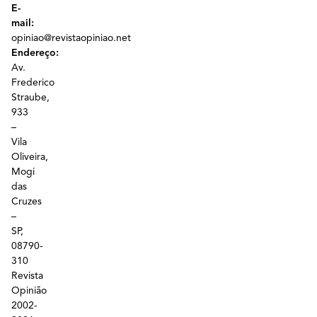
E-
mail:
opiniao@revistaopiniao.net
Endereço:
Av.
Frederico
Straube,
933
–
Vila
Oliveira,
Mogi
das
Cruzes
–
SP,
08790-
310
Revista
Opinião
2002-