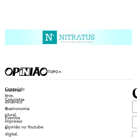
TOPO
Conteúdo
Matérias
leve,
Colunistas
dinâmico
e
Gastronomia
plural,
Eventos
impresso
Opinião no Youtube
e
digital,