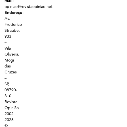
mail:
opiniao@revistaopiniao.net
Endereço:
Av.
Frederico
Straube,
933
–
Vila
Oliveira,
Mogi
das
Cruzes
–
SP,
08790-
310
Revista
Opinião
2002-
2026
©