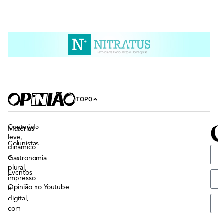
TOPO
Conteúdo
Matérias
leve,
Colunistas
dinâmico
e
Gastronomia
plural,
Eventos
impresso
Opinião no Youtube
e
digital,
com