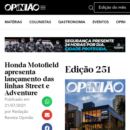
Edição do mês
MATÉRIAS
COLUNISTAS
GASTRONOMIA
EVENTOS
OPINIÃ
Honda Motofield
Edição 251
apresenta
lançamento das
linhas Street e
Adventure
Publicado em
21/07/2021
por
Redação
Revista Opinião