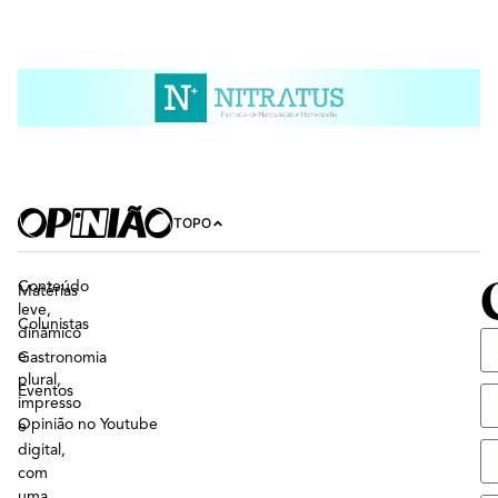
TOPO
Conteúdo
Matérias
leve,
Colunistas
dinâmico
e
Gastronomia
plural,
Eventos
impresso
Opinião no Youtube
e
digital,
com
uma