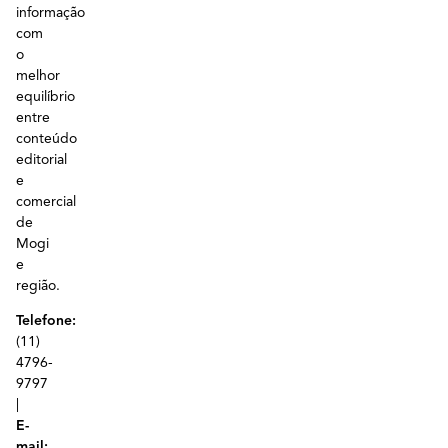
informação
com
o
melhor
equilíbrio
entre
conteúdo
editorial
e
comercial
de
Mogi
e
região.
Telefone:
(11)
4796-
9797
|
E-
mail: