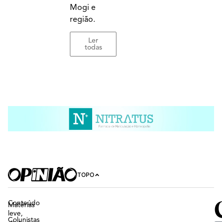
Mogi e
região.
Ler
todas
TOPO
Conteúdo
Matérias
leve,
Colunistas