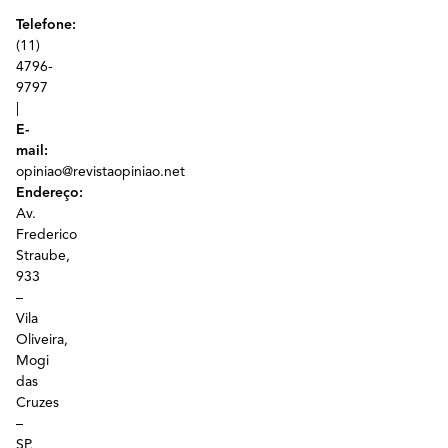
Telefone:
(11)
4796-
9797
|
E-
mail:
opiniao@revistaopiniao.net
Endereço:
Av.
Frederico
Straube,
933
–
Vila
Oliveira,
Mogi
das
Cruzes
–
SP,