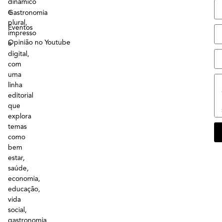
dinâmico
e
Gastronomia
plural,
Eventos
impresso
Opinião no Youtube
e
digital,
com
uma
linha
editorial
que
explora
temas
como
bem
estar,
saúde,
economia,
educação,
vida
social,
gastronomia