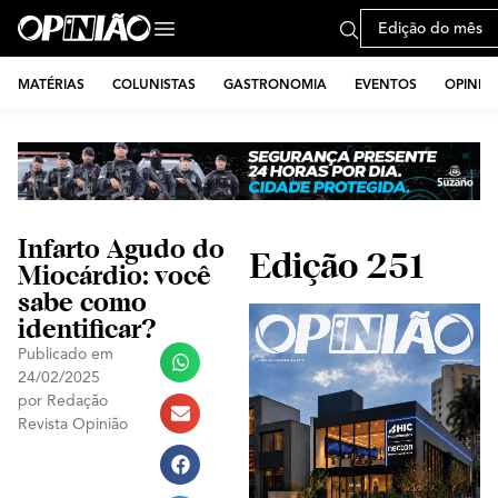
Edição do mês
MATÉRIAS
COLUNISTAS
GASTRONOMIA
EVENTOS
OPINIÃ
Infarto Agudo do
Edição 251
Miocárdio: você
sabe como
identificar?
Publicado em
24/02/2025
por
Redação
Revista Opinião