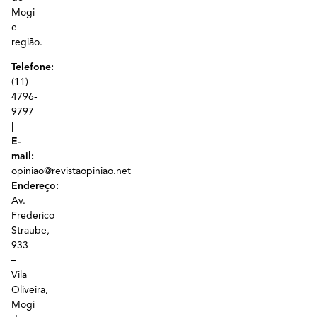
Mogi
e
região.
Telefone:
(11)
4796-
9797
|
E-
mail:
opiniao@revistaopiniao.net
Endereço:
Av.
Frederico
Straube,
933
–
Vila
Oliveira,
Mogi