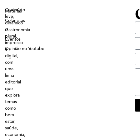
Conteúdo
Matérias
leve,
Colunistas
dinâmico
e
Gastronomia
plural,
Eventos
impresso
Opinião no Youtube
e
digital,
com
uma
linha
editorial
que
explora
temas
como
bem
estar,
saúde,
economia,