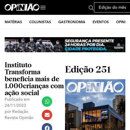
Edição do mês
MATÉRIAS
COLUNISTAS
GASTRONOMIA
EVENTOS
OPINIÃ
Instituto
Edição 251
Transforma
beneficia mais de
1.000crianças com
ação social
Publicado em
24/11/2023
por
Redação
Revista Opinião