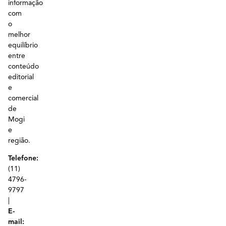
informação
com
o
melhor
equilíbrio
entre
conteúdo
editorial
e
comercial
de
Mogi
e
região.
Telefone:
(11)
4796-
9797
|
E-
mail: