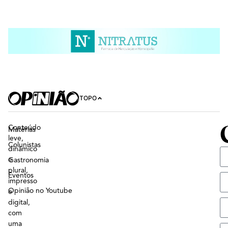
TOPO
Conteúdo
Matérias
leve,
Colunistas
dinâmico
e
Gastronomia
plural,
Eventos
impresso
Opinião no Youtube
e
digital,
com
uma