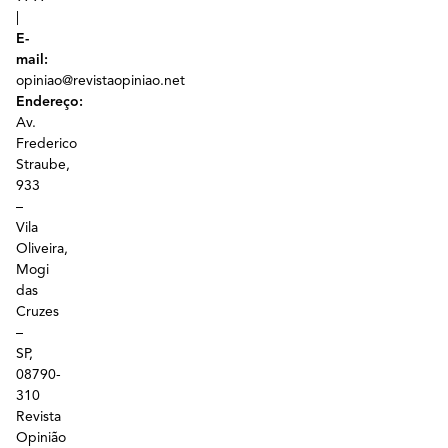
|
E-
mail:
opiniao@revistaopiniao.net
Endereço:
Av.
Frederico
Straube,
933
–
Vila
Oliveira,
Mogi
das
Cruzes
–
SP,
08790-
310
Revista
Opinião