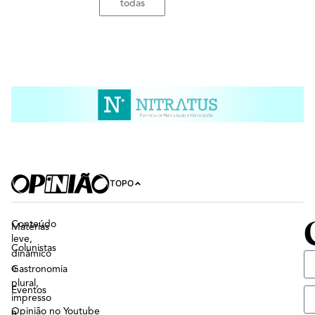
todas
TOPO
Conteúdo
Matérias
leve,
Colunistas
dinâmico
e
Gastronomia
plural,
Eventos
impresso
Opinião no Youtube
e