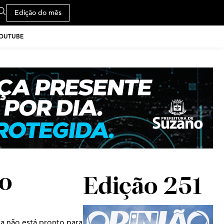
Edição do mês
YOUTUBE
do
Edição 251
a não está pronto para