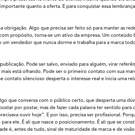
mportante quanto a oferta. E para conquistar essa lembrança
obrigação. Algo que precisa ser feito só para manter as rede
o com propósito, torna-se um ativo da empresa. Um conteúd
como um vendedor que nunca dorme e trabalha para a marca tod
licação. Pode ser salvo, enviado para alguém, virar referên
ais está olhando. Pode ser o primeiro contato com sua marc
 contato silencioso desperta o interesse real e inicia uma re
algo que conversa com o público certo, que desperta uma dú
star por postar, mas de fazer cada palavra ter sentido para 
isava ouvir hoje”. E por isso, precisa ser profissional. Porq
ara ele. É ali que nasce o posicionamento. É ali que se cons
dade é, antes de tudo, sinal de maturidade de marca e de visã