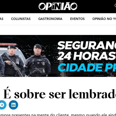
AS
COLUNISTAS
GASTRONOMIA
EVENTOS
OPINIÃO NO 
. É sobre ser lembra
mpre presentes na mente do cliente, mesmo quando ele aind