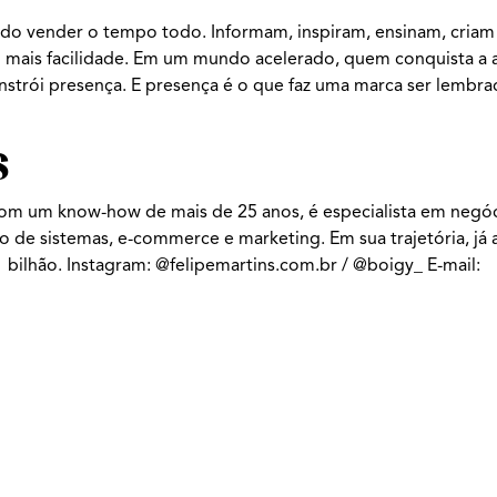
ndo vender o tempo todo. Informam, inspiram, ensinam, criam
to mais facilidade. Em um mundo acelerado, quem conquista 
Constrói presença. E presença é o que faz uma marca ser lemb
s
Com um know-how de mais de 25 anos, é especialista em negóci
o de sistemas, e-commerce e marketing. Em sua trajetória, já 
 bilhão. Instagram: @felipemartins.com.br / @boigy_ E-mail: