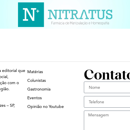
Contat
 editorial que
Matérias
cial,
Colunistas
ação com o
egião.
Gastronomia
Eventos
zes – SP,
Opinião no Youtube