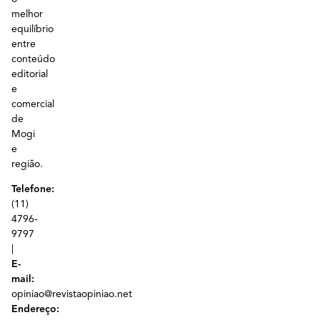
melhor
equilíbrio
entre
conteúdo
editorial
e
comercial
de
Mogi
e
região.
Telefone:
(11)
4796-
9797
|
E-
mail:
opiniao@revistaopiniao.net
Endereço: