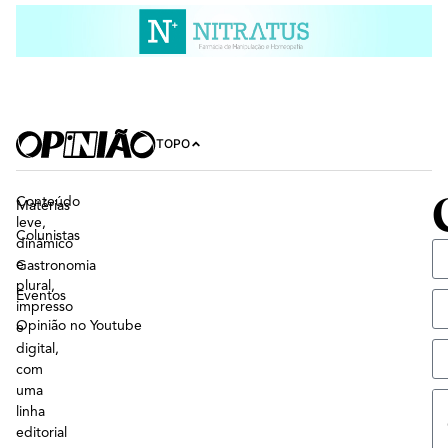
TOPO
Conteúdo
Matérias
leve,
Colunistas
dinâmico
e
Gastronomia
plural,
Eventos
impresso
Opinião no Youtube
e
digital,
com
uma
linha
editorial