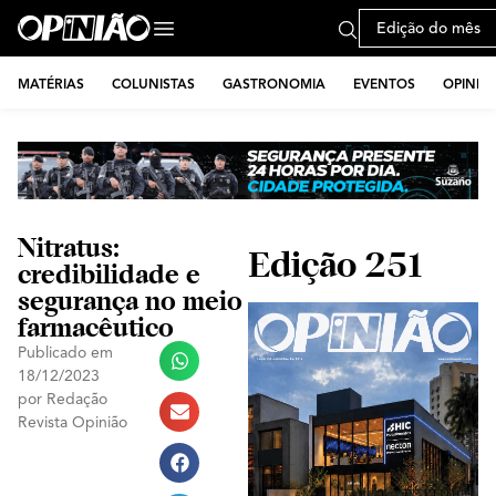
Edição do mês
MATÉRIAS
COLUNISTAS
GASTRONOMIA
EVENTOS
OPINIÃ
Nitratus:
Edição 251
credibilidade e
segurança no meio
farmacêutico
Publicado em
18/12/2023
por
Redação
Revista Opinião