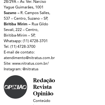
28/29A – Av. Ver. Narciso
Yague Guimarães, 1001
Suzano –
R. Campos Salles,
537 – Centro, Suzano – SP,
Biritiba Mirim –
Rua Gildo
Sevali, 222 – Centro,
Biritiba-Mirim – SP,
Whatsapp:
(11) 4728-3701
Tel.
(11) 4728-3700
E-mail de contato:
atendimento@nitratus.com.br
Site:
www.nitratus.com.br/
Instagram:
@nitratus
Redação
Revista
Opinião
Conteúdo