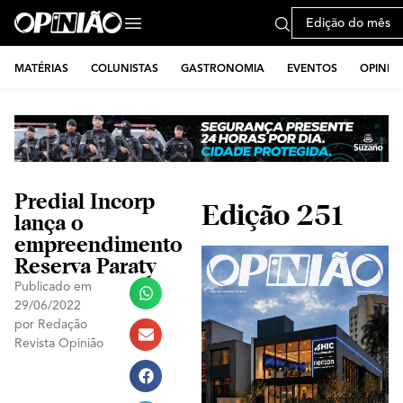
Edição do mês
MATÉRIAS
COLUNISTAS
GASTRONOMIA
EVENTOS
OPINIÃ
Predial Incorp
Edição 251
lança o
empreendimento
Reserva Paraty
Publicado em
29/06/2022
por
Redação
Revista Opinião