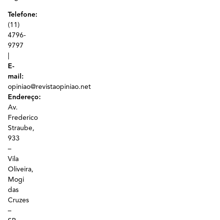
Telefone:
(11)
4796-
9797
|
E-
mail:
opiniao@revistaopiniao.net
Endereço:
Av.
Frederico
Straube,
933
–
Vila
Oliveira,
Mogi
das
Cruzes
–