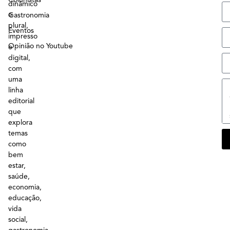
dinâmico
e
Gastronomia
plural,
Eventos
impresso
Opinião no Youtube
e
digital,
com
uma
linha
editorial
que
explora
temas
como
bem
estar,
saúde,
economia,
educação,
vida
social,