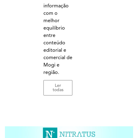
informação
com o
melhor
equilíbrio
entre
conteúdo
editorial e
comercial de
Mogi e
região.
Ler
todas