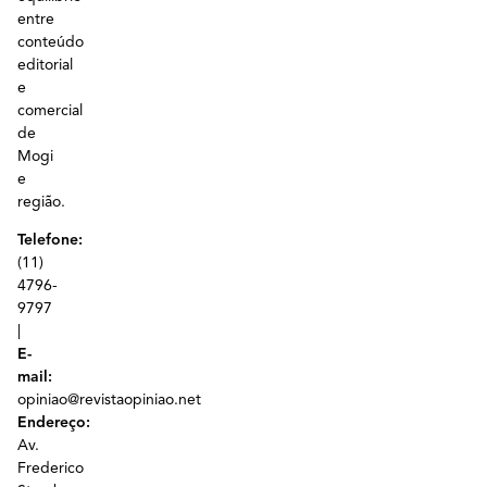
entre
conteúdo
editorial
e
comercial
de
Mogi
e
região.
Telefone:
(11)
4796-
9797
|
E-
mail:
opiniao@revistaopiniao.net
Endereço:
Av.
Frederico