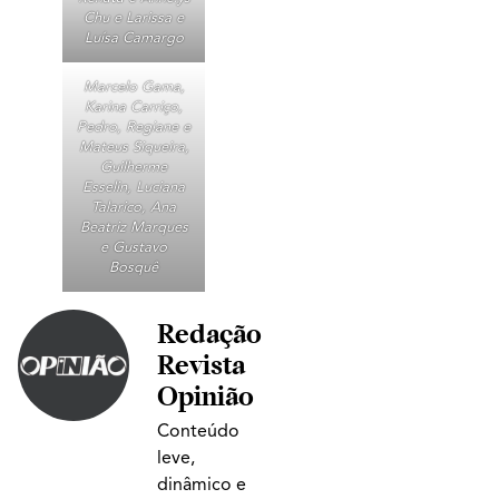
Chu e Larissa e
Luísa Camargo
Marcelo Gama,
Karina Carriço,
Pedro, Regiane e
Mateus Siqueira,
Guilherme
Esselin, Luciana
Talarico, Ana
Beatriz Marques
e Gustavo
Bosquê
Redação
Revista
Opinião
Conteúdo
leve,
dinâmico e