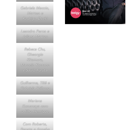
Gabriela Maccio,
Matteo e
Rodrigo Oseki
Leandro Perna e
Juliana Mattos
Rebeca Chu,
Gheorgia
Kitamura,
Marcelo Kussano
e Saulo Furuta
Guilherme, Tiliê e
Gabriela Stilhano
Mariana
Kumanaya com
o filho Henrique
Com Roberta,
Renata e Annelys