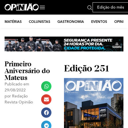
Edição do mês
MATÉRIAS
COLUNISTAS
GASTRONOMIA
EVENTOS
OPINIÃ
Primeiro
Edição 251
Aniversário do
Mateus
Publicado em
29/08/2022
por
Redação
Revista Opinião