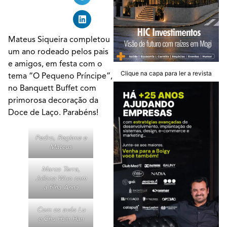
Mateus Siqueira completou
um ano rodeado pelos pais
e amigos, em festa com o
Clique na capa para ler a revista
tema “O Pequeno Príncipe”,
no Banquett Buffet com
primorosa decoração da
Doce de Laço. Parabéns!
Pedro, Regiane e
Mateus
Marco Terra,
Juliana Wuo com
a filha Anna
Com os avós Lu
e Chu Hsin Han