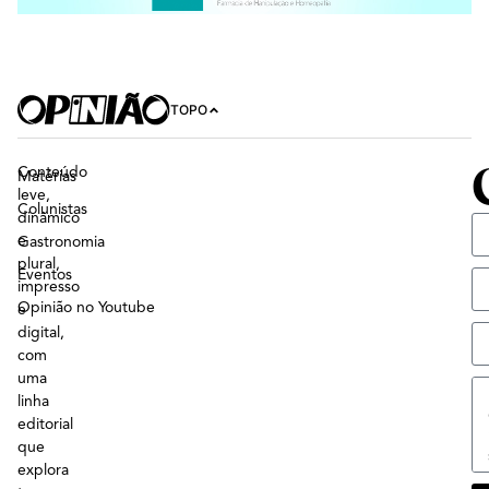
TOPO
Conteúdo
Matérias
leve,
Colunistas
dinâmico
e
Gastronomia
plural,
Eventos
impresso
Opinião no Youtube
e
digital,
com
uma
linha
editorial
que
explora