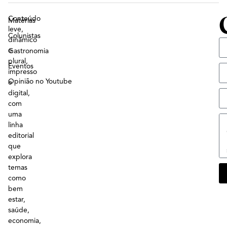
Conteúdo
Matérias
leve,
Colunistas
dinâmico
e
Gastronomia
plural,
Eventos
impresso
Opinião no Youtube
e
digital,
com
uma
linha
editorial
que
explora
temas
como
bem
estar,
saúde,
economia,