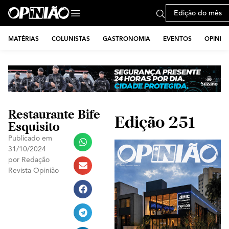
Edição do mês
MATÉRIAS
COLUNISTAS
GASTRONOMIA
EVENTOS
OPINIÃ
Restaurante Bife
Edição 251
Esquisito
Publicado em
31/10/2024
por
Redação
Revista Opinião