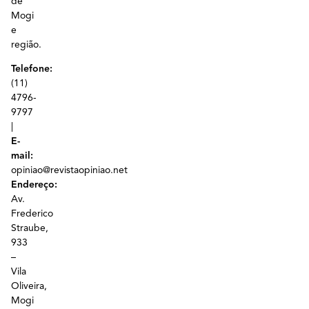
de
Mogi
e
região.
Telefone:
(11)
4796-
9797
|
E-
mail:
opiniao@revistaopiniao.net
Endereço:
Av.
Frederico
Straube,
933
–
Vila
Oliveira,
Mogi