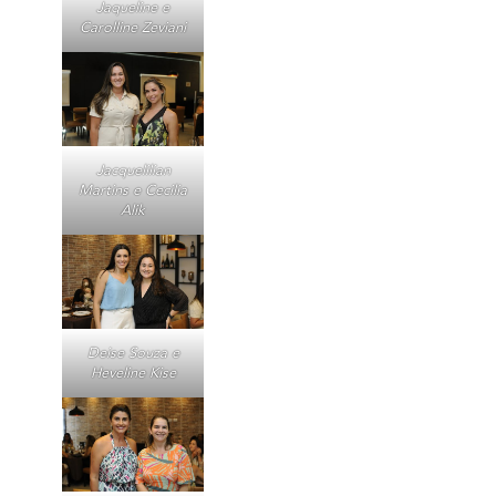
Jaqueline e
Carolline Zeviani
Jacquelilian
Martins e Cecilia
Alik
Deise Souza e
Heveline Kise