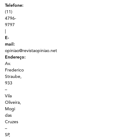
Telefone:
(11)
4796-
9797
|
E-
mail:
opiniao@revistaopiniao.net
Endereço:
Av.
Frederico
Straube,
933
–
Vila
Oliveira,
Mogi
das
Cruzes
–
SP,