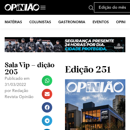
Edição do mês
MATÉRIAS
COLUNISTAS
GASTRONOMIA
EVENTOS
OPINIÃ
Sala Vip – dição
Edição 251
203
Publicado em
31/03/2022
por
Redação
Revista Opinião