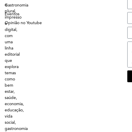
e
Gastronomia
plural,
Eventos
impresso
Opinião no Youtube
e
digital,
com
uma
linha
editorial
que
explora
temas
como
bem
estar,
saúde,
economia,
educação,
vida
social,
gastronomia