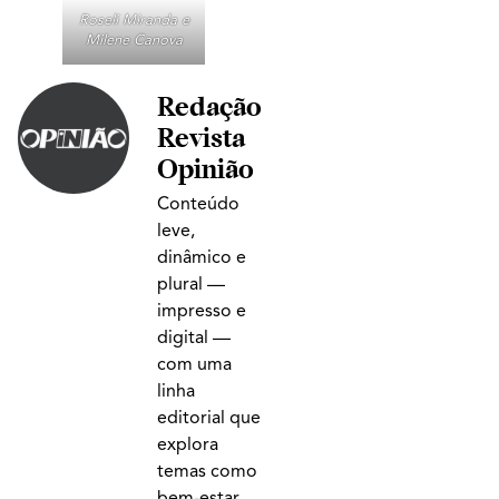
Roseli Miranda e
Milene Canova
Redação
Revista
Opinião
Conteúdo
leve,
dinâmico e
plural —
impresso e
digital —
com uma
linha
editorial que
explora
temas como
bem-estar,