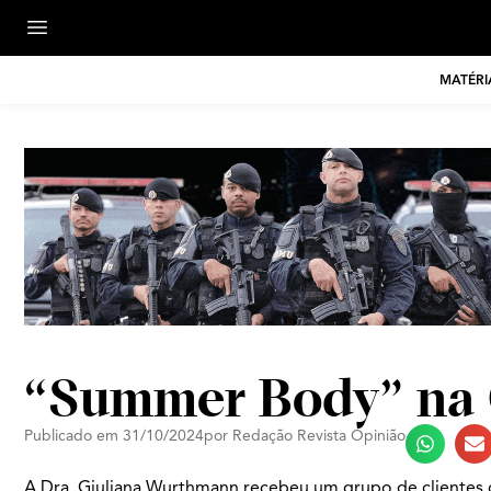
MATÉRI
“Summer Body” na 
Publicado em
31/10/2024
por
Redação Revista Opinião
A Dra. Giuliana Wurthmann recebeu um grupo de clientes 