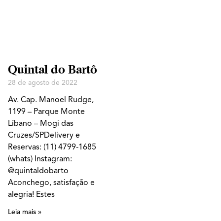
Quintal do Bartô
28 de agosto de 2022
Av. Cap. Manoel Rudge,
1199 – Parque Monte
Líbano – Mogi das
Cruzes/SPDelivery e
Reservas: (11) 4799-1685
(whats) Instagram:
@quintaldobarto
Aconchego, satisfação e
alegria! Estes
Leia mais »