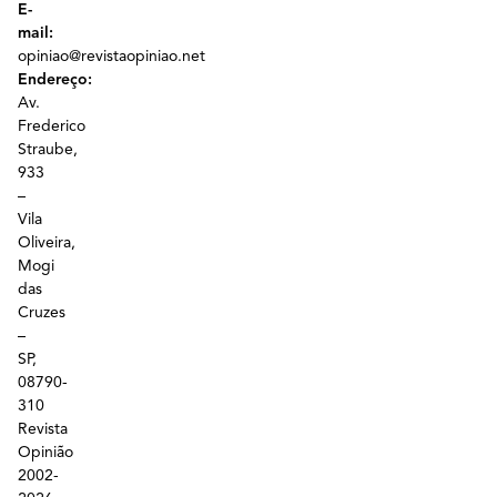
E-
mail:
opiniao@revistaopiniao.net
Endereço:
Av.
Frederico
Straube,
933
–
Vila
Oliveira,
Mogi
das
Cruzes
–
SP,
08790-
310
Revista
Opinião
2002-