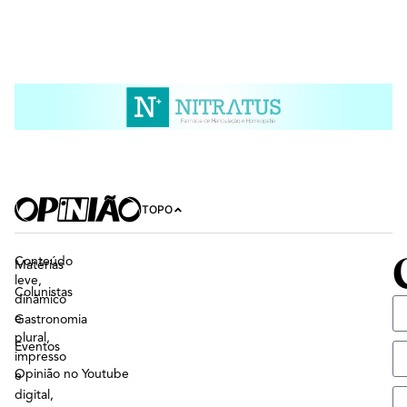
TOPO
Conteúdo
Matérias
leve,
Colunistas
dinâmico
e
Gastronomia
plural,
Eventos
impresso
Opinião no Youtube
e
digital,