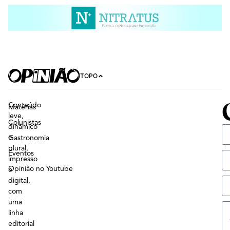
TOPO
Conteúdo
Matérias
leve,
Colunistas
dinâmico
e
Gastronomia
plural,
Eventos
impresso
Opinião no Youtube
e
digital,
com
uma
linha
editorial