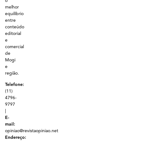
o
melhor
equilíbrio
entre
conteúdo
editorial
e
comercial
de
Mogi
e
região.
Telefone:
(11)
4796-
9797
|
E-
mail:
opiniao@revistaopiniao.net
Endereço: