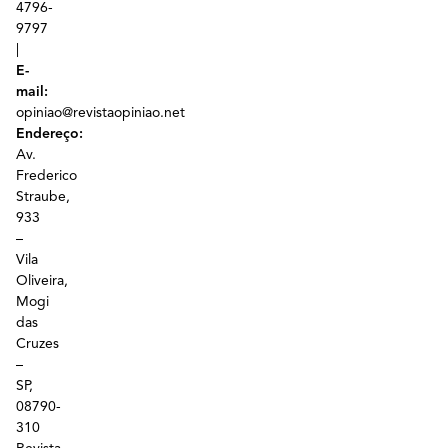
4796-
9797
|
E-
mail:
opiniao@revistaopiniao.net
Endereço:
Av.
Frederico
Straube,
933
–
Vila
Oliveira,
Mogi
das
Cruzes
–
SP,
08790-
310