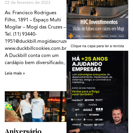
22 de fevereiro de 2023
Av. Francisco Rodrigues
Filho, 1891 – Espaço Multi
Mogilar – Mogi das Cruzes –
Tel. (11) 93440-
1951@duckbill.mogidascruzesSite:
Clique na capa para ler a revista
www.duckbillcookies.com.br
A Duckbill conta com um
cardápio bem diversificado,
Leia mais »
Aniversário