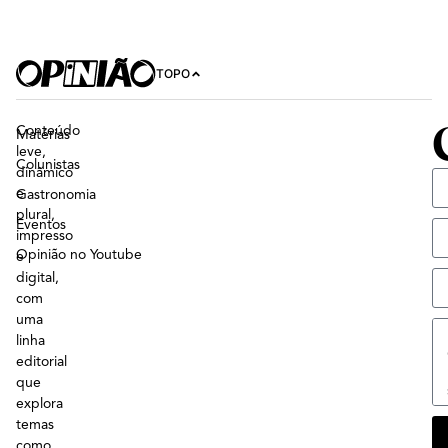
TOPO
Conteúdo
Matérias
leve,
Colunistas
dinâmico
e
Gastronomia
plural,
Eventos
impresso
Opinião no Youtube
e
digital,
com
uma
linha
editorial
que
explora
temas
como