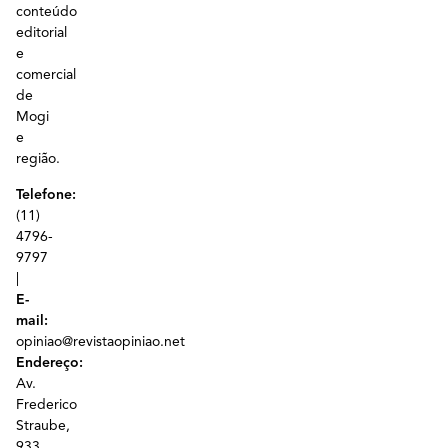
conteúdo
editorial
e
comercial
de
Mogi
e
região.
Telefone:
(11)
4796-
9797
|
E-
mail:
opiniao@revistaopiniao.net
Endereço:
Av.
Frederico
Straube,
933