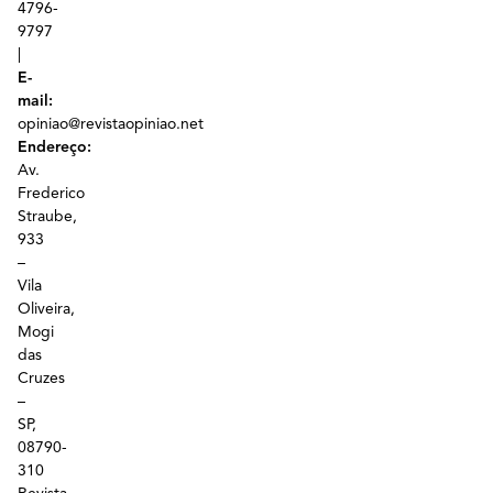
4796-
9797
|
E-
mail:
opiniao@revistaopiniao.net
Endereço:
Av.
Frederico
Straube,
933
–
Vila
Oliveira,
Mogi
das
Cruzes
–
SP,
08790-
310