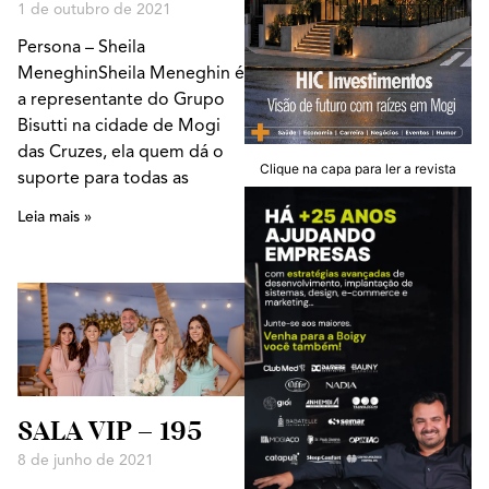
1 de outubro de 2021
Persona – Sheila
MeneghinSheila Meneghin é
a representante do Grupo
Bisutti na cidade de Mogi
das Cruzes, ela quem dá o
Clique na capa para ler a revista
suporte para todas as
Leia mais »
SALA VIP – 195
8 de junho de 2021