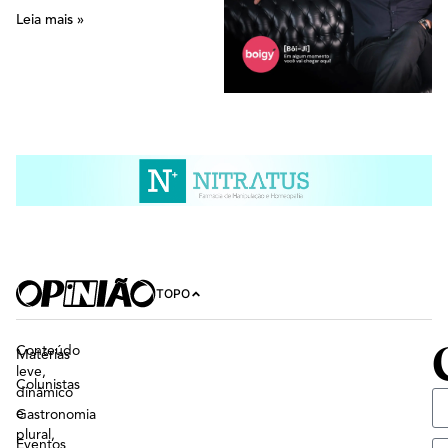
Leia mais »
TOPO
Conteúdo
Matérias
leve,
Colunistas
dinâmico
e
Gastronomia
plural,
Eventos