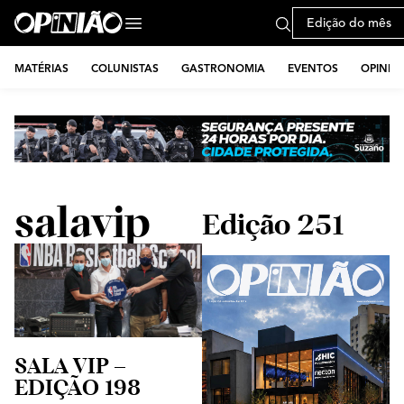
Edição do mês
MATÉRIAS
COLUNISTAS
GASTRONOMIA
EVENTOS
OPINIÃ
salavip
Edição 251
SALA VIP –
EDIÇÃO 198