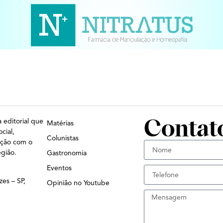
Contat
 editorial que
Matérias
cial,
Colunistas
ação com o
egião.
Gastronomia
Eventos
zes – SP,
Opinião no Youtube