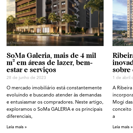
SoMa Galeria, mais de 4 mil
Ribeir
m² em áreas de lazer, bem-
inova
estar e serviços
sobre
28 de junho de 2023
1 de abril
O mercado imobiliário está constantemente
A Ribeira
evoluindo e buscando atender às demandas
incorpora
e entusiasmar os compradores. Neste artigo,
Mogi das 
exploramos o SoMa GALERIA e os principais
conceito 
diferenciais,
a
Leia mais »
Leia mais »