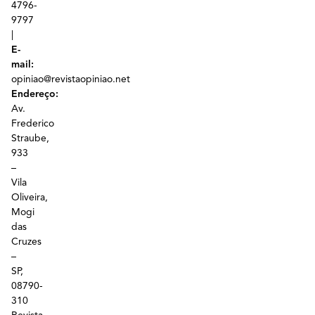
4796-
9797
|
E-
mail:
opiniao@revistaopiniao.net
Endereço:
Av.
Frederico
Straube,
933
–
Vila
Oliveira,
Mogi
das
Cruzes
–
SP,
08790-
310