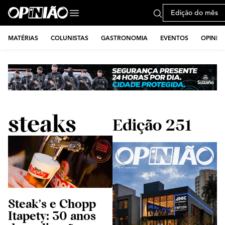
Edição do mês
MATÉRIAS
COLUNISTAS
GASTRONOMIA
EVENTOS
OPINIÃ
steaks
Edição 251
Steak’s e Chopp
Itapety: 30 anos