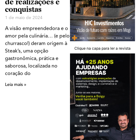
de realizações e
conquistas
1 de maio de 2024
A visão empreendedora e o
amor pela culinária… (e pelo
churrasco!) deram origem à
Clique na capa para ler a revista
Steak’s, uma opção
gastronômica, prática e
saborosa, localizada no
coração do
Leia mais »