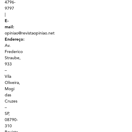
4796-
9797
|
E-
mail:
opiniao@revistaopiniao.net
Endereço:
Av.
Frederico
Straube,
933
–
Vila
Oliveira,
Mogi
das
Cruzes
–
SP,
08790-
310