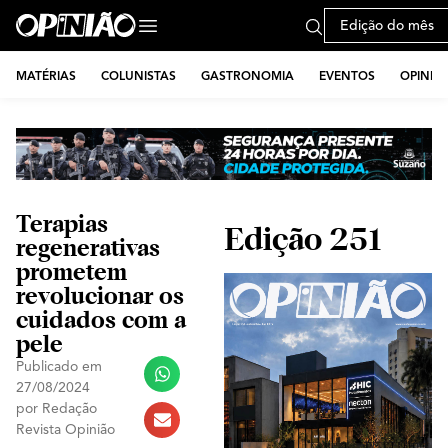
Edição do mês
MATÉRIAS
COLUNISTAS
GASTRONOMIA
EVENTOS
OPINIÃ
Terapias
Edição 251
regenerativas
prometem
revolucionar os
cuidados com a
pele
Publicado em
27/08/2024
por
Redação
Revista Opinião