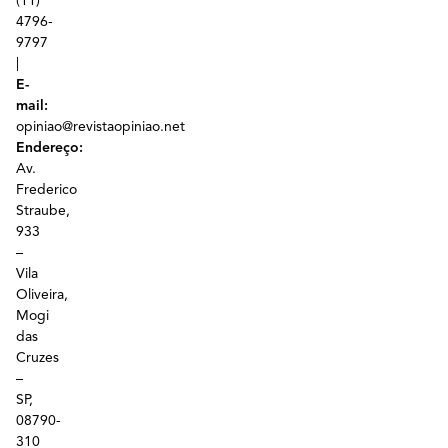
(11)
4796-
9797
|
E-
mail:
opiniao@revistaopiniao.net
Endereço:
Av.
Frederico
Straube,
933
–
Vila
Oliveira,
Mogi
das
Cruzes
–
SP,
08790-
310