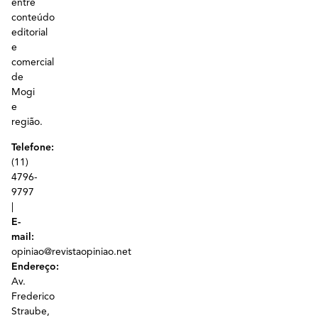
entre
conteúdo
editorial
e
comercial
de
Mogi
e
região.
Telefone:
(11)
4796-
9797
|
E-
mail:
opiniao@revistaopiniao.net
Endereço:
Av.
Frederico
Straube,