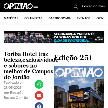
Edição do mês
MATÉRIAS
COLUNISTAS
GASTRONOMIA
EVENTOS
OPINIÃ
Toriba Hotel traz
Edição 251
beleza,exclusividade
e sabores no
melhor de Campos
do Jordão
Publicado em
28/05/2025
por
Redação
Revista Opinião