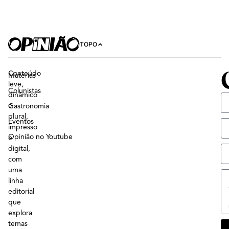
TOPO
Conteúdo
Matérias
leve,
Colunistas
dinâmico
e
Gastronomia
plural,
Eventos
impresso
Opinião no Youtube
e
digital,
com
uma
linha
editorial
que
explora
temas