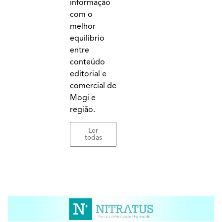
informação
com o
melhor
equilíbrio
entre
conteúdo
editorial e
comercial de
Mogi e
região.
Ler
todas