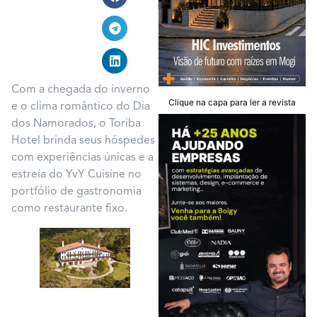
Com a chegada do inverno
Clique na capa para ler a revista
e o clima romântico do Dia
dos Namorados, o Toriba
Hotel brinda seus hóspedes
com experiências únicas e a
estreia do YvY Cuisine no
portfólio de gastronomia
como restaurante fixo.