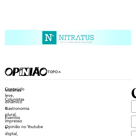
TOPO
Conteúdo
Matérias
leve,
Colunistas
dinâmico
e
Gastronomia
plural,
Eventos
impresso
Opinião no Youtube
e
digital,