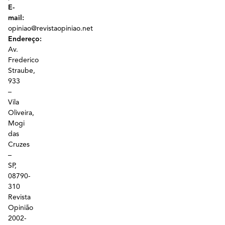
E-
mail:
opiniao@revistaopiniao.net
Endereço:
Av.
Frederico
Straube,
933
–
Vila
Oliveira,
Mogi
das
Cruzes
–
SP,
08790-
310
Revista
Opinião
2002-