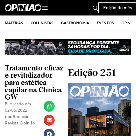
Edição do mês
MATÉRIAS
COLUNISTAS
GASTRONOMIA
EVENTOS
OPINIÃ
Tratamento eficaz
Edição 251
e revitalizador
para estética
capilar na Clínica
GW
Publicado em
02/05/2022
por
Redação
Revista Opinião