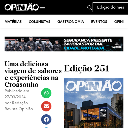
Edição do mês
MATÉRIAS
COLUNISTAS
GASTRONOMIA
EVENTOS
OPINIÃ
Uma deliciosa
Edição 251
viagem de sabores
e experiências na
Croasonho
Publicado em
27/03/2024
por
Redação
Revista Opinião