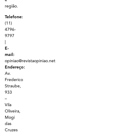
região.
Telefone:
(11)
4796-
9797
|
E-
mail:
opiniao@revistaopiniao.net
Endereço:
Av.
Frederico
Straube,
933
–
Vila
Oliveira,
Mogi
das
Cruzes