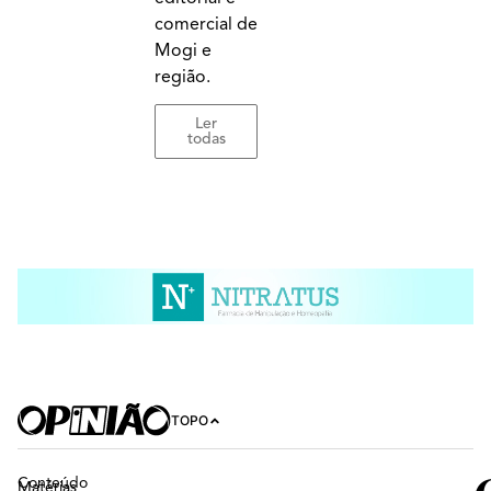
comercial de
Mogi e
região.
Ler
todas
TOPO
Conteúdo
Matérias