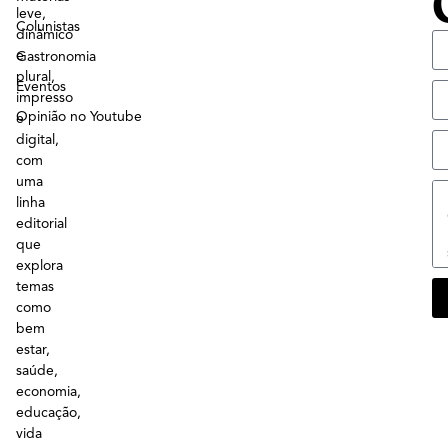
leve,
Colunistas
dinâmico
e
Gastronomia
plural,
Eventos
impresso
Opinião no Youtube
e
digital,
com
uma
linha
editorial
que
explora
temas
como
bem
estar,
saúde,
economia,
educação,
vida