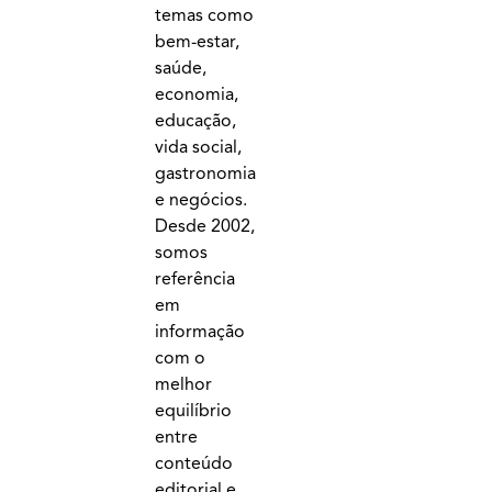
temas como
bem-estar,
saúde,
economia,
educação,
vida social,
gastronomia
e negócios.
Desde 2002,
somos
referência
em
informação
com o
melhor
equilíbrio
entre
conteúdo
editorial e