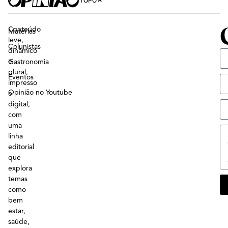
TOPO
Conteúdo
Matérias
leve,
Colunistas
dinâmico
e
Gastronomia
plural,
Eventos
impresso
Opinião no Youtube
e
digital,
com
uma
linha
editorial
que
explora
temas
como
bem
estar,
saúde,