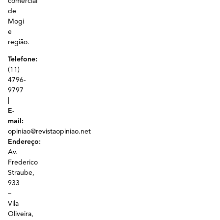
comercial
de
Mogi
e
região.
Telefone:
(11)
4796-
9797
|
E-
mail:
opiniao@revistaopiniao.net
Endereço:
Av.
Frederico
Straube,
933
–
Vila
Oliveira,